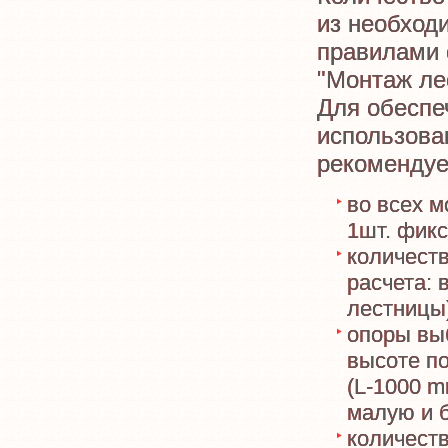
из необход
правилами 
"Монтаж ле
Для обеспе
использова
рекомендуе
во всех 
1шт. фик
количест
расчета: 
лестницы)
опоры вы
высоте п
(L-1000 m
малую и 
количест