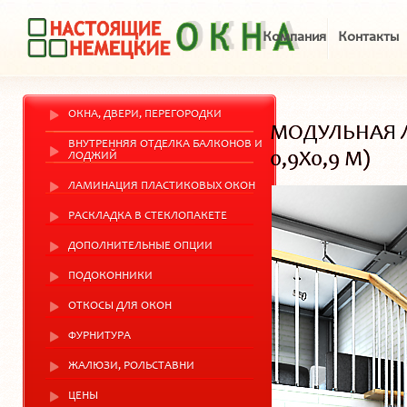
Компания
Контакты
ОКНА, ДВЕРИ, ПЕРЕГОРОДКИ
МОДУЛЬНАЯ Л
ВНУТРЕННЯЯ ОТДЕЛКА БАЛКОНОВ И
0,9Х0,9 М)
ЛОДЖИЙ
ЛАМИНАЦИЯ ПЛАСТИКОВЫХ ОКОН
РАСКЛАДКА В СТЕКЛОПАКЕТЕ
ДОПОЛНИТЕЛЬНЫЕ ОПЦИИ
ПОДОКОННИКИ
ОТКОСЫ ДЛЯ ОКОН
ФУРНИТУРА
ЖАЛЮЗИ, РОЛЬСТАВНИ
ЦЕНЫ