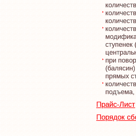
количеств
количест
количест
количеств
модифика
ступенек 
централь
при пово
(балясин
прямых с
количест
подъема,
Прайс-Лист
Порядок сб