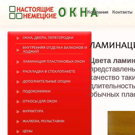
Компания
Контакты
ОКНА, ДВЕРИ, ПЕРЕГОРОДКИ
ЛАМИНАЦ
ВНУТРЕННЯЯ ОТДЕЛКА БАЛКОНОВ И
ЛОДЖИЙ
Цвета лами
ЛАМИНАЦИЯ ПЛАСТИКОВЫХ ОКОН
представлен
РАСКЛАДКА В СТЕКЛОПАКЕТЕ
качество так
ДОПОЛНИТЕЛЬНЫЕ ОПЦИИ
длительность
ПОДОКОННИКИ
обычных плас
ОТКОСЫ ДЛЯ ОКОН
ФУРНИТУРА
ЖАЛЮЗИ, РОЛЬСТАВНИ
ЦЕНЫ