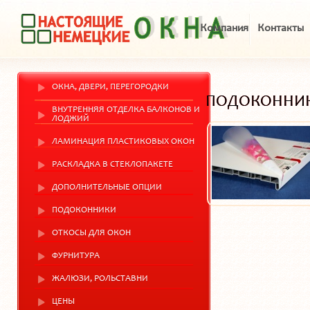
Компания
Контакты
ОКНА, ДВЕРИ, ПЕРЕГОРОДКИ
ПОДОКОННИ
ВНУТРЕННЯЯ ОТДЕЛКА БАЛКОНОВ И
ЛОДЖИЙ
ЛАМИНАЦИЯ ПЛАСТИКОВЫХ ОКОН
РАСКЛАДКА В СТЕКЛОПАКЕТЕ
ДОПОЛНИТЕЛЬНЫЕ ОПЦИИ
ПОДОКОННИКИ
ОТКОСЫ ДЛЯ ОКОН
ФУРНИТУРА
ЖАЛЮЗИ, РОЛЬСТАВНИ
ЦЕНЫ