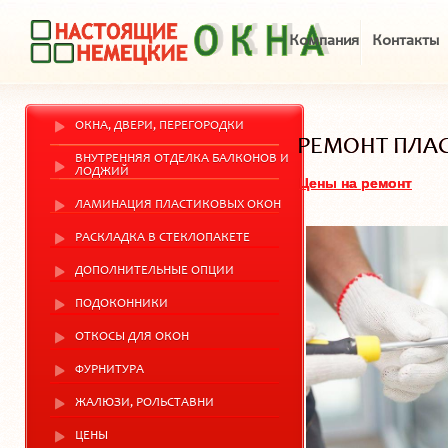
Компания
Контакты
ОКНА, ДВЕРИ, ПЕРЕГОРОДКИ
РЕМОНТ ПЛА
ВНУТРЕННЯЯ ОТДЕЛКА БАЛКОНОВ И
ЛОДЖИЙ
Цены на ремонт
ЛАМИНАЦИЯ ПЛАСТИКОВЫХ ОКОН
РАСКЛАДКА В СТЕКЛОПАКЕТЕ
ДОПОЛНИТЕЛЬНЫЕ ОПЦИИ
ПОДОКОННИКИ
ОТКОСЫ ДЛЯ ОКОН
ФУРНИТУРА
ЖАЛЮЗИ, РОЛЬСТАВНИ
ЦЕНЫ