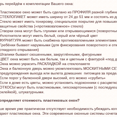
рь перейдём к комплектации Вашего окна:
Пластиковое окно может быть сделано из ПРОФИЛЯ разной глубины
СТЕКЛОПАКЕТ может иметь ширину от 24 до 51 мм и состоять из дв
Стекло может иметь тонировку, специальное покрытие для повыше
защитные свойства («противовзломное» стекло)
Створки окна могут быть глухими или открывающимися (поворотны
Уплотнители могут иметь белый, серый или чёрный цвет
ФУРНИТУРА может быть снабжена противовзломными элементами,
Гребёнки бывают наружными (для фиксирования поворотного и отк
откидного открывания)
Штапики бывают скошенными, закруглёнными, фигурными
ЦВЕТ окна может быть как белым, так и цветным с фактурой «под 
Окна можно украсить РАСКЛАДКОЙ на стеклопакете
Окна и балконную дверь можно укомплектовать МОСКИТНЫМИ СЕТ
предупреждения выхода или вылета домашних питомцев за преде
Если порог у балконной двери высокий, его можно «срубить»
Если в доме есть цветы, можно установить подоконники с расцветк
ОТКОСЫ могут быть пластиковыми, гипсокартонными (с последующ
оклейкой), штукатурными.
 определяет стоимость пластиковых окон?
ше время уже практически отсутствует необходимость убеждать ко
дают пластиковые окна. Эти современные оконные системы сочета