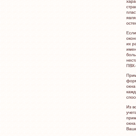
хара
стра
плас
явля
осте
Если
окон
их р
имен
боль
нест
ПВХ-
Прим
форм
окна
кажд
спос
Из в
учет
прим
окна
Ваше