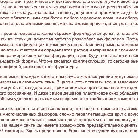
ктеристики, практичность и долговечность, а сегодня уже и вполне
не они являлись свидетельством высокого статуса и респектабельн
тиковые окна установились вполне доступные и приемлемые для б
ются обязательным атрибутом любого городского дома, ими оборуд
кление пластиковыми оконными системами производится уже на ст
 проанализировать, каким образом формируются цены на пластиков
ной конструкции влияет множество разнообразных факторов. Прежд
азмера, конфигурации и комплектующих. Влияние размера и конфиг
но этими факторами определяется расход материалов и сложность
ше размер и сложнее конфигурация, выше будут цены на пластиков
андартной формы. Что же касается комплектующих, то сегодня ры
профилей, стеклопакетов, фурнитуры.
еняемые в каждом конкретном случае комплектующие могут оказыв
ирование стоимости окна. В целом, стоит сказать, что, в зависимо
 могут быть, как дорогими, применяемыми при остеклении коттедже
ого россиянина. И даже самое дешевое пластиковое окно обладае
обным удовлетворить самым современным требованиям комфорта
сего сказанного становится понятно, что расчет стоимости пласт
а многочисленных факторов, сложно переплетающихся друг с друг
енением специальных компьютерных программ на основании данн
. На нашем сайте Вы имеете возможность предварительно оценить,
й квартиры. Здесь представлено большинство существующих типо