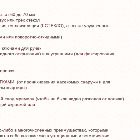
: от 60 до 70 мм
ух или трёх стёкол
ния теплоизоляции (I-СТЕКЛО), а так же улучшенные
ми или поворотно-откидными)
 ключами для ручек
идного открывания) и внутренними (для фиксирования
дерево»
КАМИ (от проникновения насекомых снаружи и для
лы квартиры)
ой «под мрамор» (чтобы не было видно разводов от полива)
ей окраской или
го-либо в многочисленных преимуществах, которыми
ют в себе высокие эксплуатационные и эстетические