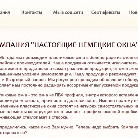
ания
Контакты
Мы в соц.сети
Сертификаты
Нов
МПАНИЯ "НАСТОЯЩИЕ НЕМЕЦКИЕ ОКНА"
95 года мы производим пластиковые окна в Зеленограде изготовл
пейских производителей. Наша продукция отличается исключитель
сортименте представлена самая различная продукция, от окон эко
вышенным уровнем шумоизоляции. Нашу продукцию рекомендуют и
т и Квартирный вопрос. Мы регулярно проводим обновление обору
оляет нам постоянно расширять ассортимент выпускаемой продукц
тиковые окна - это окна из ПВХ профиля, внутри которого вставл
ходимую жесткость, прочность и долговечность. Именно поэтому п
еменные пластиковые окна состоят из четырех самостоятельных част
ые элементы конструкции окна: импост - профиль оконной коробки,
живающая стеклопакет в створке.
пределились, какое окно Вам нужно. Теперь надо выбрать Компанию
нтироваться?