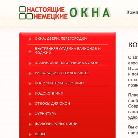
Комп
ОКНА, ДВЕРИ, ПЕРЕГОРОДКИ
КО
ВНУТРЕННЯЯ ОТДЕЛКА БАЛКОНОВ И
ЛОДЖИЙ
С 19
евро
ЛАМИНАЦИЯ ПЛАСТИКОВЫХ ОКОН
В ас
РАСКЛАДКА В СТЕКЛОПАКЕТЕ
и по
отве
ДОПОЛНИТЕЛЬНЫЕ ОПЦИИ
позв
ПОДОКОННИКИ
Плас
необ
ОТКОСЫ ДЛЯ ОКОН
Совр
важн
ФУРНИТУРА
удер
ЖАЛЮЗИ, РОЛЬСТАВНИ
Вы о
орие
ЦЕНЫ