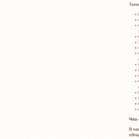
Тепе
Что
В на
обла