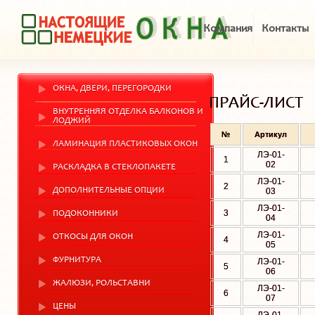
Компания
Контакты
ОКНА, ДВЕРИ, ПЕРЕГОРОДКИ
ПРАЙС-ЛИСТ
ВНУТРЕННЯЯ ОТДЕЛКА БАЛКОНОВ И
ЛОДЖИЙ
№
Артикул
ЛАМИНАЦИЯ ПЛАСТИКОВЫХ ОКОН
ЛЭ-01-
1
02
РАСКЛАДКА В СТЕКЛОПАКЕТЕ
ЛЭ-01-
2
ДОПОЛНИТЕЛЬНЫЕ ОПЦИИ
03
ЛЭ-01-
3
ПОДОКОННИКИ
04
ЛЭ-01-
ОТКОСЫ ДЛЯ ОКОН
4
05
ФУРНИТУРА
ЛЭ-01-
5
06
ЖАЛЮЗИ, РОЛЬСТАВНИ
ЛЭ-01-
6
07
ЦЕНЫ