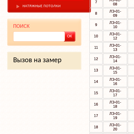
ЛЭ-01-
7
08
НАТЯЖНЫЕ ПОТОЛКИ
ЛЭ-01-
8
09
ЛЭ-01-
9
ПОИСК
10
ЛЭ-01-
10
12
ЛЭ-01-
11
13
ЛЭ-01-
Вызов на замер
12
14
ЛЭ-01-
13
15
ЛЭ-01-
14
16
ЛЭ-01-
15
17
ЛЭ-01-
16
18
ЛЭ-01-
17
19
ЛЭ-01-
18
20