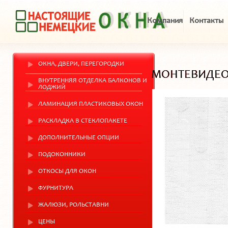
Компания
Контакты
ОКНА, ДВЕРИ, ПЕРЕГОРОДКИ
МОНТЕВИДЕ
ВНУТРЕННЯЯ ОТДЕЛКА БАЛКОНОВ И
ЛОДЖИЙ
ЛАМИНАЦИЯ ПЛАСТИКОВЫХ ОКОН
РАСКЛАДКА В СТЕКЛОПАКЕТЕ
ДОПОЛНИТЕЛЬНЫЕ ОПЦИИ
ПОДОКОННИКИ
ОТКОСЫ ДЛЯ ОКОН
ФУРНИТУРА
ЖАЛЮЗИ, РОЛЬСТАВНИ
ЦЕНЫ