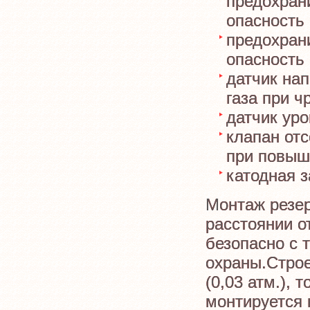
предохран
опасность
предохран
опасность
датчик на
газа при 
датчик уро
клапан отс
при повыш
катодная 
Монтаж резер
расстоянии о
безопасно с 
охраны.Строе
(0,03 атм.), 
монтируется 