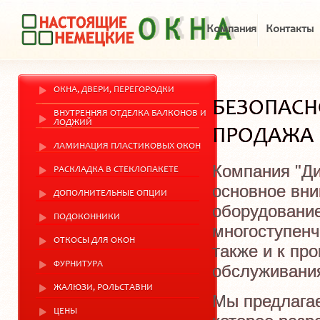
Компания
Контакты
ОКНА, ДВЕРИ, ПЕРЕГОРОДКИ
БЕЗОПАСН
ВНУТРЕННЯЯ ОТДЕЛКА БАЛКОНОВ И
ЛОДЖИЙ
ПРОДАЖА 
ЛАМИНАЦИЯ ПЛАСТИКОВЫХ ОКОН
Компания "Ди
РАСКЛАДКА В СТЕКЛОПАКЕТЕ
основное вни
ДОПОЛНИТЕЛЬНЫЕ ОПЦИИ
оборудование
ПОДОКОННИКИ
многоступенч
ОТКОСЫ ДЛЯ ОКОН
также и к пр
ФУРНИТУРА
обслуживани
ЖАЛЮЗИ, РОЛЬСТАВНИ
Мы предлагае
ЦЕНЫ