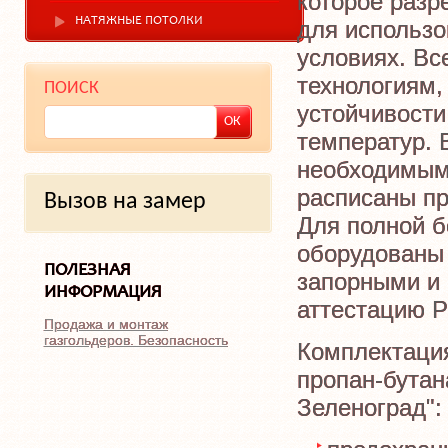
которое разр
НАТЯЖНЫЕ ПОТОЛКИ
для использо
условиях. Вс
технологиям,
ПОИСК
устойчивости
температур. 
необходимым
расписаны пр
Вызов на замер
Для полной б
оборудованы
ПОЛЕЗНАЯ
запорными и
ИНФОРМАЦИЯ
аттестацию Р
Продажа и монтаж
газгольдеров. Безопасность
Комплектация
пропан-бутан
Зеленоград":