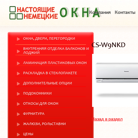
Компания
Контакты
ОКНА, ДВЕРИ, ПЕРЕГОРОДКИ
CS-W9NKD
ВНУТРЕННЯЯ ОТДЕЛКА БАЛКОНОВ И
ЛОДЖИЙ
ЛАМИНАЦИЯ ПЛАСТИКОВЫХ ОКОН
РАСКЛАДКА В СТЕКЛОПАКЕТЕ
ДОПОЛНИТЕЛЬНЫЕ ОПЦИИ
ПОДОКОННИКИ
ОТКОСЫ ДЛЯ ОКОН
ФУРНИТУРА
Назад в раздел
ЖАЛЮЗИ, РОЛЬСТАВНИ
ЦЕНЫ