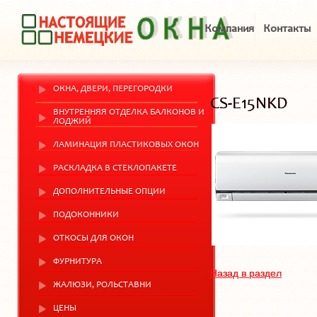
Компания
Контакты
ОКНА, ДВЕРИ, ПЕРЕГОРОДКИ
CS-E15NKD
ВНУТРЕННЯЯ ОТДЕЛКА БАЛКОНОВ И
ЛОДЖИЙ
ЛАМИНАЦИЯ ПЛАСТИКОВЫХ ОКОН
РАСКЛАДКА В СТЕКЛОПАКЕТЕ
ДОПОЛНИТЕЛЬНЫЕ ОПЦИИ
ПОДОКОННИКИ
ОТКОСЫ ДЛЯ ОКОН
ФУРНИТУРА
Назад в раздел
ЖАЛЮЗИ, РОЛЬСТАВНИ
ЦЕНЫ