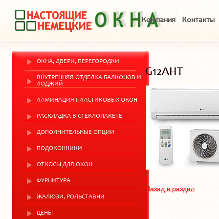
Компания
Контакты
ОКНА, ДВЕРИ, ПЕРЕГОРОДКИ
G12AHT
ВНУТРЕННЯЯ ОТДЕЛКА БАЛКОНОВ И
ЛОДЖИЙ
ЛАМИНАЦИЯ ПЛАСТИКОВЫХ ОКОН
РАСКЛАДКА В СТЕКЛОПАКЕТЕ
ДОПОЛНИТЕЛЬНЫЕ ОПЦИИ
ПОДОКОННИКИ
ОТКОСЫ ДЛЯ ОКОН
ФУРНИТУРА
Назад в раздел
ЖАЛЮЗИ, РОЛЬСТАВНИ
ЦЕНЫ