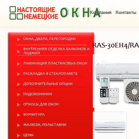
Компания
Контакты
ОКНА, ДВЕРИ, ПЕРЕГОРОДКИ
RAS-30EH4/RA
ВНУТРЕННЯЯ ОТДЕЛКА БАЛКОНОВ И
ЛОДЖИЙ
ЛАМИНАЦИЯ ПЛАСТИКОВЫХ ОКОН
РАСКЛАДКА В СТЕКЛОПАКЕТЕ
ДОПОЛНИТЕЛЬНЫЕ ОПЦИИ
ПОДОКОННИКИ
ОТКОСЫ ДЛЯ ОКОН
ФУРНИТУРА
ЖАЛЮЗИ, РОЛЬСТАВНИ
ЦЕНЫ