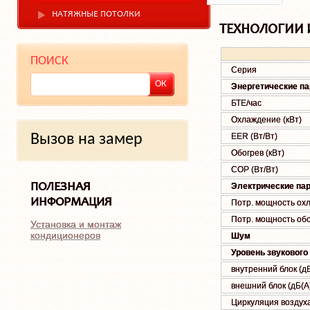
НАТЯЖНЫЕ ПОТОЛКИ
ТЕХНОЛОГИИ 
ПОИСК
Серия
Энергетические п
БТЕ/час
Охлаждение (кВт)
Вызов на замер
EER (Вт/Вт)
Обогрев (кВт)
COP (Вт/Вт)
ПОЛЕЗНАЯ
Электрические па
ИНФОРМАЦИЯ
Потр. мощность охл.
Потр. мощность обог
Установка и монтаж
кондиционеров
Шум
Уровень звукового
внутренний блок (дБ
внешний блок (дБ(А
Циркуляция воздуха 