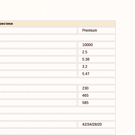
ристики
Premium
10000
2.5
5.38
3.2
5.47
230
465
585
42/34/28/20