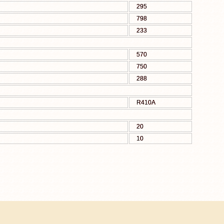
295
798
233
570
750
288
R410A
20
10