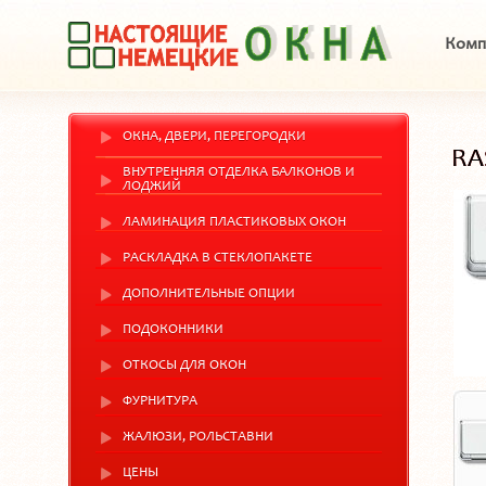
Комп
ОКНА, ДВЕРИ, ПЕРЕГОРОДКИ
RA
ВНУТРЕННЯЯ ОТДЕЛКА БАЛКОНОВ И
ЛОДЖИЙ
ЛАМИНАЦИЯ ПЛАСТИКОВЫХ ОКОН
РАСКЛАДКА В СТЕКЛОПАКЕТЕ
ДОПОЛНИТЕЛЬНЫЕ ОПЦИИ
ПОДОКОННИКИ
ОТКОСЫ ДЛЯ ОКОН
ФУРНИТУРА
ЖАЛЮЗИ, РОЛЬСТАВНИ
ЦЕНЫ