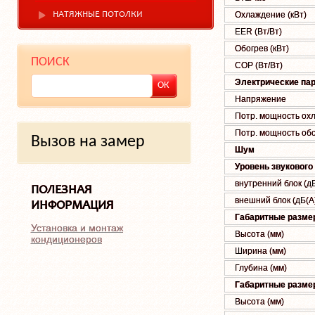
Охлаждение (кВт)
НАТЯЖНЫЕ ПОТОЛКИ
EER (Вт/Вт)
Обогрев (кВт)
ПОИСК
COP (Вт/Вт)
Электрические па
Напряжение
Потр. мощность охл.
Потр. мощность обог
Вызов на замер
Шум
Уровень звукового
внутренний блок (дБ
ПОЛЕЗНАЯ
внешний блок (дБ(А
ИНФОРМАЦИЯ
Габаритные размер
Установка и монтаж
Высота (мм)
кондиционеров
Ширина (мм)
Глубина (мм)
Габаритные размер
Высота (мм)