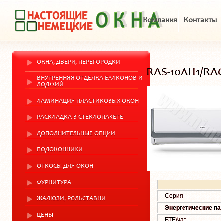
Компания
Контакты
ОКНА, ДВЕРИ, ПЕРЕГОРОДКИ
RAS-10AH1/RA
ВНУТРЕННЯЯ ОТДЕЛКА БАЛКОНОВ И
ЛОДЖИЙ
ЛАМИНАЦИЯ ПЛАСТИКОВЫХ ОКОН
РАСКЛАДКА В СТЕКЛОПАКЕТЕ
ДОПОЛНИТЕЛЬНЫЕ ОПЦИИ
ПОДОКОННИКИ
ОТКОСЫ ДЛЯ ОКОН
ФУРНИТУРА
Серия
ЖАЛЮЗИ, РОЛЬСТАВНИ
Энергетические п
ЦЕНЫ
БТЕ/час