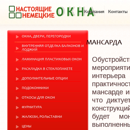
Компания
Контакты
ОКНА, ДВЕРИ, ПЕРЕГОРОДКИ
МАНСАРДА
ВНУТРЕННЯЯ ОТДЕЛКА БАЛКОНОВ И
ЛОДЖИЙ
Обустрой
ЛАМИНАЦИЯ ПЛАСТИКОВЫХ ОКОН
мероприя
РАСКЛАДКА В СТЕКЛОПАКЕТЕ
интерьера
ДОПОЛНИТЕЛЬНЫЕ ОПЦИИ
практичнос
ПОДОКОННИКИ
мансарде и
ОТКОСЫ ДЛЯ ОКОН
что диктуе
конструкц
ФУРНИТУРА
будет мо
ЖАЛЮЗИ, РОЛЬСТАВНИ
выполнен
ЦЕНЫ