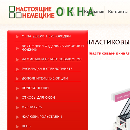
Компания
Контакты
ОКНА, ДВЕРИ, ПЕРЕГОРОДКИ
ПЛАСТИКОВЫ
ВНУТРЕННЯЯ ОТДЕЛКА БАЛКОНОВ И
ЛОДЖИЙ
Пластиковые окна 
ЛАМИНАЦИЯ ПЛАСТИКОВЫХ ОКОН
РАСКЛАДКА В СТЕКЛОПАКЕТЕ
ДОПОЛНИТЕЛЬНЫЕ ОПЦИИ
ПОДОКОННИКИ
ОТКОСЫ ДЛЯ ОКОН
ФУРНИТУРА
ЖАЛЮЗИ, РОЛЬСТАВНИ
ЦЕНЫ