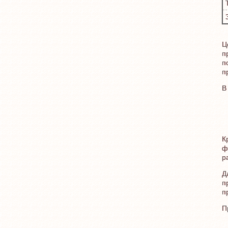
Ц
п
п
п
В
К
ф
р
Д
п
п
П