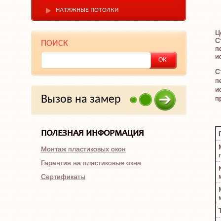
НАТЯЖНЫЕ ПОТОЛКИ
Ц
С
ПОИСК
п
и
С
п
и
Вызов на замер
п
ПОЛЕЗНАЯ ИНФОРМАЦИЯ
Монтаж пластиковых окон
Гарантия на пластиковые окна
Сертификаты