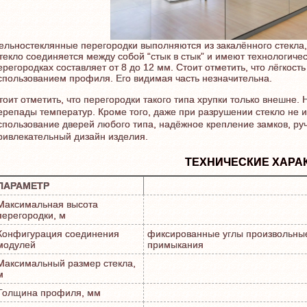
ельностеклянные перегородки выполняются из закалённого стекла,
текло соединяется между собой “стык в стык” и имеют технологиче
ерегородках составляет от 8 до 12 мм. Стоит отметить, что лёгкос
спользованием профиля. Его видимая часть незначительна.
тоит отметить, что перегородки такого типа хрупки только внешне.
ерепады температур. Кроме того, даже при разрушении стекло не 
спользование дверей любого типа, надёжное крепление замков, руч
ривлекательный дизайн изделия.
ТЕХНИЧЕСКИЕ ХАРА
ПАРАМЕТР
Максимальная высота
перегородки, м
Конфигурация соединения
фиксированные углы произвольные
модулей
примыкания
Максимальный размер стекла,
м
Толщина профиля, мм