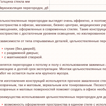
Толщина стекла мм
Звукоизоляция перегородок, дб
ельностеклянные перегородки выглядят очень эффектно, и поэтом
ространства в офисах, магазинах, бизнес-центрах, медицинских у
омещениях, оформленных в современных стилях. Такие конструкци
ространство с достаточным уровнем освещения, но изолированное
 зависимости от типа открываемых деталей, цельностеклянные пере
глухие (без дверей);
с раздвижной дверью;
с маятниковой створкой.
репятся перегородки к потолку и полу с использованием зажимны
иксацию и долгий срок эксплуатации. Монтаж цельностеклянных по
абот не остается пыли или крупного мусора.
ля изготовления конструкций используется прочное закаленное стек
розрачным, так и матовым, зеркальным или тонированным. Пескост
розрачных и матовых поверхностей поможет создать в офисе необ
реимущества использования цельностеклянных перегородок для д
возможность оформления пространства в едином стиле с испол