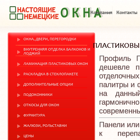
Компания
Контакты
ОКНА, ДВЕРИ, ПЕРЕГОРОДКИ
ПЛАСТИКОВЫ
ВНУТРЕННЯЯ ОТДЕЛКА БАЛКОНОВ И
ЛОДЖИЙ
Профиль П
ЛАМИНАЦИЯ ПЛАСТИКОВЫХ ОКОН
дешевле п
отделочны
РАСКЛАДКА В СТЕКЛОПАКЕТЕ
палитры и 
ДОПОЛНИТЕЛЬНЫЕ ОПЦИИ
на данны
ПОДОКОННИКИ
гармонич
ОТКОСЫ ДЛЯ ОКОН
современны
ФУРНИТУРА
Панели или 
ЖАЛЮЗИ, РОЛЬСТАВНИ
к перепа
ЦЕНЫ