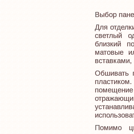
Выбор пане
Для отделк
светлый о
близкий п
матовые и
вставками,
Обшивать 
пластиком
помещение
отражающи
устанавл
использова
Помимо ц