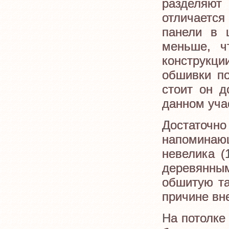
разделяют
отличаетс
панели в 
меньше, ч
конструкц
обшивки по
стоит он д
данном уча
Достаточ
напоминаю
невелика (
деревянны
обшитую та
причине вн
На потолке