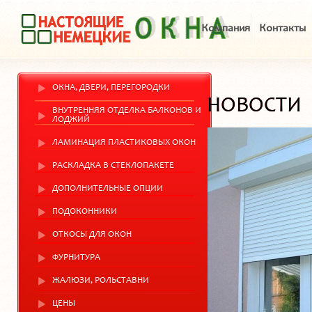
Компания
Контакты
ОКНА, ДВЕРИ, ПЕРЕГОРОДКИ
НОВОСТИ
ВНУТРЕННЯЯ ОТДЕЛКА БАЛКОНОВ И
ЛОДЖИЙ
ЛАМИНАЦИЯ ПЛАСТИКОВЫХ ОКОН
РАСКЛАДКА В СТЕКЛОПАКЕТЕ
ДОПОЛНИТЕЛЬНЫЕ ОПЦИИ
ПОДОКОННИКИ
ОТКОСЫ ДЛЯ ОКОН
ФУРНИТУРА
ЖАЛЮЗИ, РОЛЬСТАВНИ
ЦЕНЫ