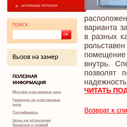
НАТЯЖНЫЕ ПОТОЛКИ
расположен
ПОИСК
варианта з
в разных к
рольставен
помещение
Вызов на замер
внутрь. Сп
позволят п
ПОЛЕЗНАЯ
надежность,
ИНФОРМАЦИЯ
ЧИТАТЬ ПО
Монтаж пластиковых окон
Гарантия на пластиковые
окна
Возврат к сп
Сертификаты
Цены на остекление
балконов и лоджий