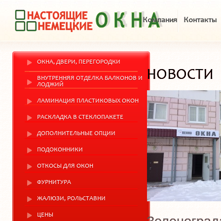
Компания
Контакты
ОКНА, ДВЕРИ, ПЕРЕГОРОДКИ
НОВОСТИ
ВНУТРЕННЯЯ ОТДЕЛКА БАЛКОНОВ И
ЛОДЖИЙ
ЛАМИНАЦИЯ ПЛАСТИКОВЫХ ОКОН
РАСКЛАДКА В СТЕКЛОПАКЕТЕ
ДОПОЛНИТЕЛЬНЫЕ ОПЦИИ
ПОДОКОННИКИ
ОТКОСЫ ДЛЯ ОКОН
ФУРНИТУРА
ЖАЛЮЗИ, РОЛЬСТАВНИ
ЦЕНЫ