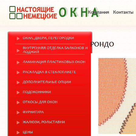
Компания
Контакты
ОКНА, ДВЕРИ, ПЕРЕГОРОДКИ
РОНДО
ВНУТРЕННЯЯ ОТДЕЛКА БАЛКОНОВ И
ЛОДЖИЙ
ЛАМИНАЦИЯ ПЛАСТИКОВЫХ ОКОН
РАСКЛАДКА В СТЕКЛОПАКЕТЕ
ДОПОЛНИТЕЛЬНЫЕ ОПЦИИ
ПОДОКОННИКИ
ОТКОСЫ ДЛЯ ОКОН
ФУРНИТУРА
ЖАЛЮЗИ, РОЛЬСТАВНИ
ЦЕНЫ