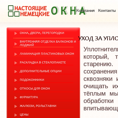
Компания
Контакты
ОКНА, ДВЕРИ, ПЕРЕГОРОДКИ
УХОД ЗА УП
ВНУТРЕННЯЯ ОТДЕЛКА БАЛКОНОВ И
ЛОДЖИЙ
Уплотнител
ЛАМИНАЦИЯ ПЛАСТИКОВЫХ ОКОН
который, 
старению.
РАСКЛАДКА В СТЕКЛОПАКЕТЕ
сохранени
ДОПОЛНИТЕЛЬНЫЕ ОПЦИИ
сквозняки 
ПОДОКОННИКИ
очищать и
ОТКОСЫ ДЛЯ ОКОН
тёплым мы
ФУРНИТУРА
обработк
ЖАЛЮЗИ, РОЛЬСТАВНИ
впитывающа
ЦЕНЫ