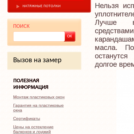
Нельзя исп
НАТЯЖНЫЕ ПОТОЛКИ
уплотнител
Лучше вс
ПОИСК
средствам
карандаша
масла. П
останутся
Вызов на замер
долгое вре
ПОЛЕЗНАЯ
ИНФОРМАЦИЯ
Монтаж пластиковых окон
Гарантия на пластиковые
окна
Сертификаты
Цены на остекление
балконов и лоджий